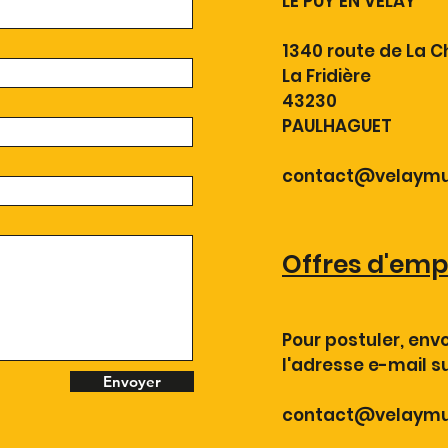
LE PUY EN VELAY
1340 route de La C
La Fridière
43230
PAULHAGUET
contact@velaymu
Offres d'emp
Pour postuler, env
l'adresse e-mail su
Envoyer
contact@velaymu