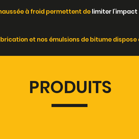
chaussée à froid permettent de
limiter l'impac
brication et nos émulsions de bitume dispose
PRODUITS