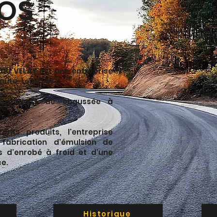
OS
 DU VELAY
est une entreprise
aute-Loire (43).
es produits de chaussée à
ents produits, l'entreprise
fabrication d'émulsion de
s d'enrobé à froid et d'une
ce.
Historique