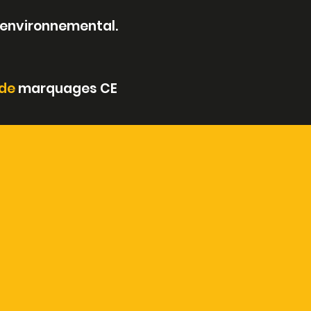
t environnemental.
 de
marquages CE