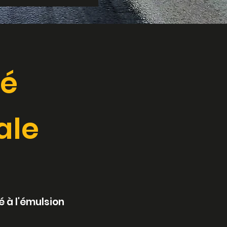
té
ale
 à l'émulsion