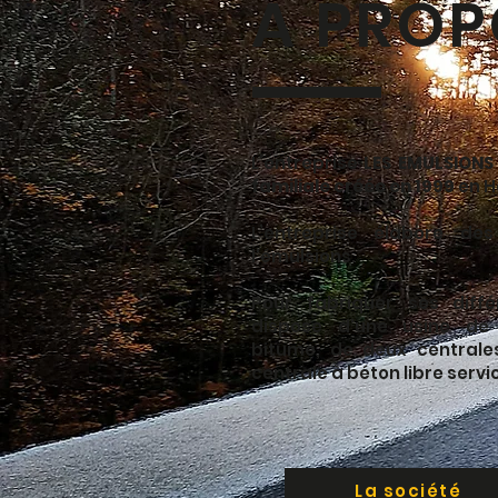
À PROP
L’entreprise
LES EMULSIONS
familiale créée en 1999
en H
L’entreprise élabore d
l'émulsions.
Pour fabriquer ses différ
dispose d'une usine de 
bitume, de deux centrale
centrale à béton libre servi
La société