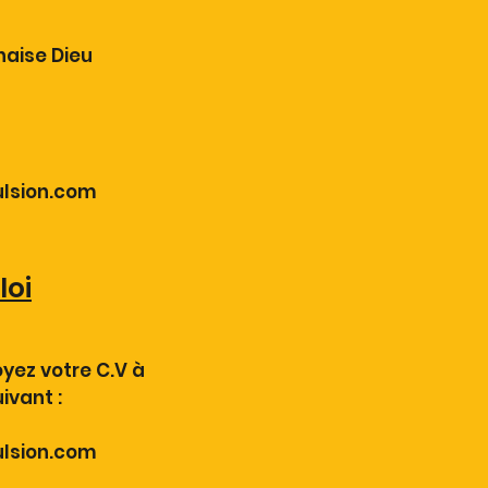
haise Dieu
lsion.com
loi
oyez votre C.V à
ivant :
lsion.com